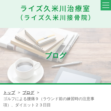
TOP
料金・メニュー
初めての方へ
ブログ
他院との違い
患者様の声
スタッフ
トップ
ブログ
ゴルフによる腰痛９（ラウンド前の練習時の注意事
ブログ
項）、ダイエット２３日目