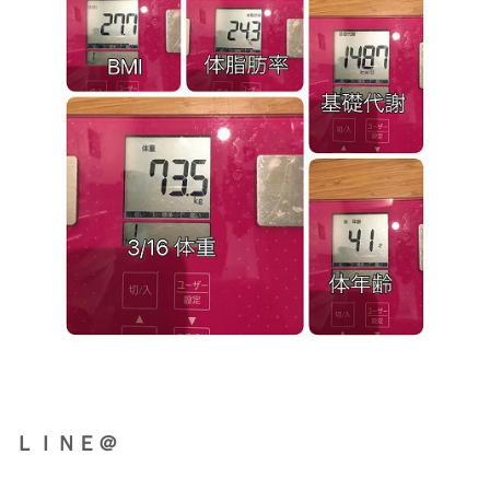
ＬＩＮＥ＠