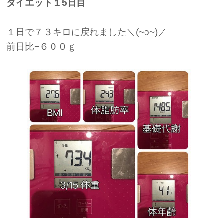
ダイエット１5日目
１日で７３キロに戻れました＼(~o~)／
前日比−６００ｇ